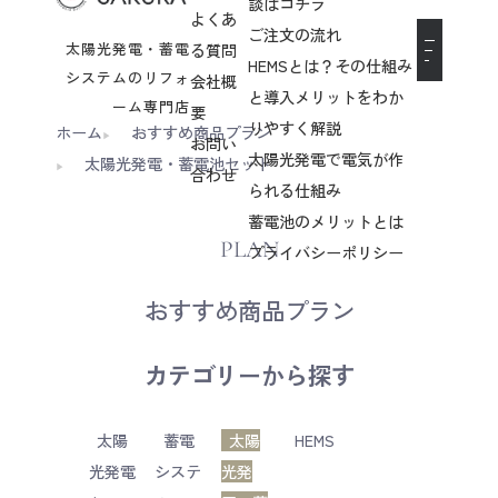
談はコチラ
よくあ
ご注文の流れ
太陽光発電・蓄電
る質問
HEMSとは？その仕組み
システムのリフォ
会社概
と導入メリットをわか
ーム専門店
要
りやすく解説
ホーム
おすすめ商品プラン
お問い
太陽光発電で電気が作
太陽光発電・蓄電池セット
合わせ
られる仕組み
蓄電池のメリットとは
PLAN
プライバシーポリシー
おすすめ商品プラン
カテゴリーから探す
太陽
蓄電
太陽
HEMS
光発電
システ
光発