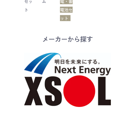
セッ
ム
電・蓄
ト
電池セ
ット
メーカーから探す