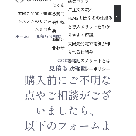
談はコチラ
よくあ
ご注文の流れ
太陽光発電・蓄電
る質問
HEMSとは？その仕組み
システムのリフォ
会社概
と導入メリットをわか
ーム専門店
要
りやすく解説
ホーム
見積もり相談
お問い
太陽光発電で電気が作
合わせ
られる仕組み
estimate
蓄電池のメリットとは
見積もり相談
プライバシーポリシー
購入前にご不明な
点やご相談がござ
いましたら、
以下のフォームよ