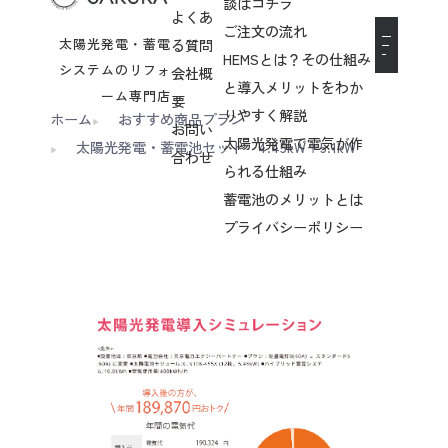
談はコチラ
よくあ
ご注文の流れ
太陽光発電・蓄電
る質問
HEMSとは？その仕組み
システムのリフォ
会社概
と導入メリットをわか
ーム専門店
要
りやすく解説
ホーム
おすすめ商品プラン
お問い
太陽光発電で電気が作
太陽光発電・蓄電池セット 4.45kW＋5.1kW
合わせ
られる仕組み
蓄電池のメリットとは
プライバシーポリシー