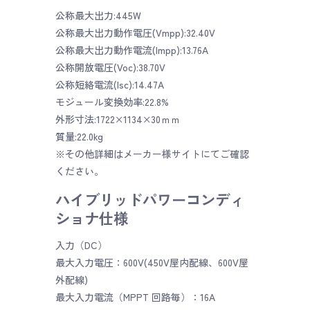
公称最大出力:445W
公称最大出力動作電圧(Vmpp):32.40V
公称最大出力動作電流(Impp):13.76A
公称開放電圧(Voc):38.70V
公称短絡電流(Isc):14.47A
モジュール変換効率:22.8%
外形寸法:1722×1134×30ｍｍ
質量:22.0kg
※その他詳細はメーカー様サイトにてご確認
ください。
ハイブリッドパワーコンディ
ショナ仕様
入力（DC）
最大入力電圧：600V(450V屋内配線、600V屋
外配線)
最大入力電流（MPPT 回路毎）：16A