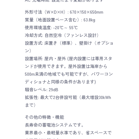
外形寸法（W×D×H）: 670×150×650mm
質量（地面設置ベース含む）: 63.8kg
使用環境温度: -20℃～ 55℃
冷却方式: 自然空冷（ファンレス設計）
設置方式: 床置き（標準）、壁掛け（オプショ
ン）
設置場所: 屋内・屋外 (屋内設置には専用スタ
ンドが使用できます。屋外設置は海岸から
500m未満の地域でも可能ですが、パワーコン
ディショナと同様の条件があります)
騒音レベル: 29dB
拡張性: 最大で2台併設可能（最大増設30kWh
まで）
その他の特徴・機能
長寿命の蓄電池システムです。
業界最小・最軽量水準であり、省スペースで