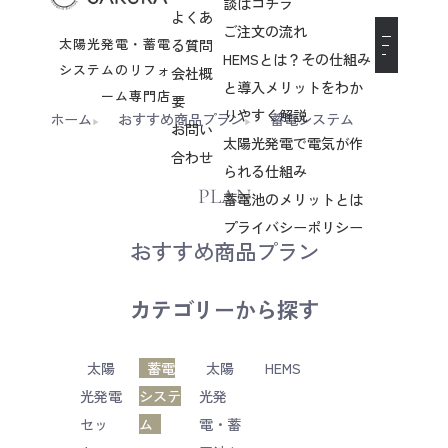
談はコチラ
よくあ
ご注文の流れ
太陽光発電・蓄電
る質問
HEMSとは？その仕組み
システムのリフォ
会社概
と導入メリットをわか
ーム専門店
要
りやすく解説
ホーム
おすすめ商品プラン
蓄電システム
お問い
太陽光発電で電気が作
合わせ
られる仕組み
PLAN
蓄電池のメリットとは
プライバシーポリシー
おすすめ商品プラン
カテゴリーから探す
太陽
蓄電
太陽
HEMS
光発電
システ
光発
セッ
ム
電・蓄